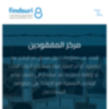
مركز المفقودين
للبحث عن معلومات حول شخص تم الإبلاغ عنه
(مفقود أو تم العثور عليه) باستخدام أدوات البحث،
أو إضافة معلومة قد تساهم في كشف مصير
الشخص المفقود مع الحفاظ على خصوصية
المستخدمين.