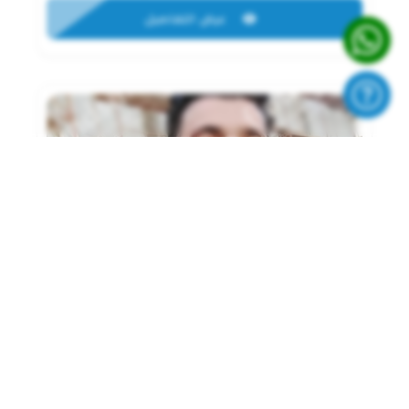
عرض التفاصيل
باكير مجدي دكاك