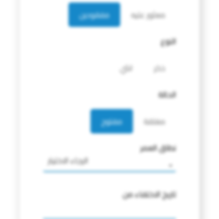
معثور عليه
مفقودين
النوع
ذكر
انثي
الحالة
مغلقة
مفتوح
نطاق العمر
الرجاء الاختيار
تاريخ الاختفاء من