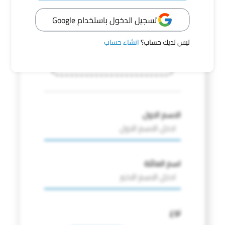
تسجيل الدخول باستخدام Google
يمكنك البحث عن مفقود بصوره
ليس لديك حساب؟
انشاء حساب
اختر صوره
الاسم الاول
اسم العائلة
نوع