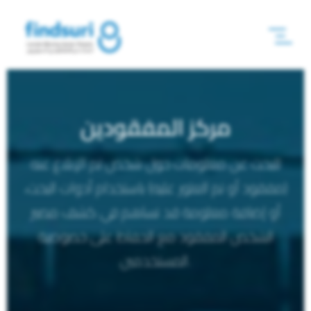
مركز المفقودين
للبحث عن معلومات حول شخص تم الإبلاغ عنه
(مفقود أو تم العثور عليه) باستخدام أدوات البحث،
أو إضافة معلومة قد تساهم في كشف مصير
الشخص المفقود مع الحفاظ على خصوصية
المستخدمين.