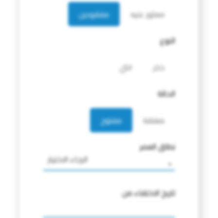
معثور عليه
مفقودين
النوع
ذكر
انثي
الحالة
مغلقة
مفتوح
نطاق العمر
الرجاء الاختيار
تاريخ الاختفاء من