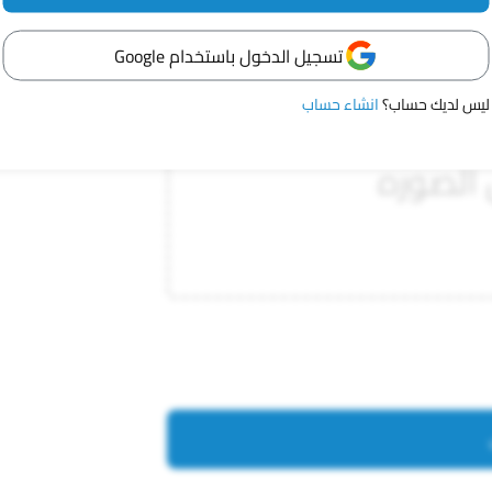
تسجيل الدخول باستخدام Google
ليس لديك حساب؟
انشاء حساب
الصوره