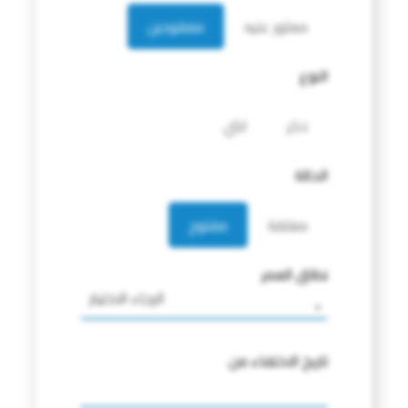
معثور عليه
مفقودين
النوع
ذكر
انثي
الحالة
مغلقة
مفتوح
نطاق العمر
الرجاء الاختيار
تاريخ الاختفاء من