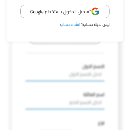
تسجيل الدخول باستخدام Google
يمكنك البحث عن مفقود بصوره
ليس لديك حساب؟
انشاء حساب
اختر صوره
الاسم الاول
اسم العائلة
نوع