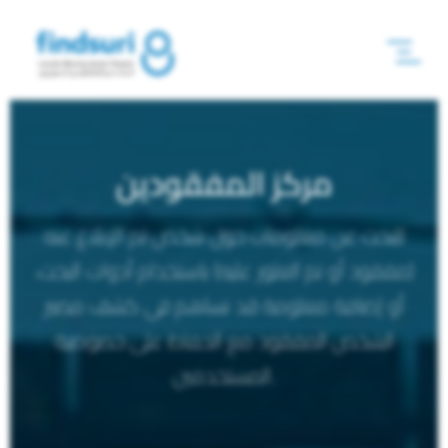
مركز المفقودين
للبحث عن معلومات حول شخص تم الإبلاغ عنه
(مفقود أو تم العثور عليه) باستخدام أدوات البحث،
أو إضافة معلومة قد تساهم في كشف مصير
الشخص المفقود مع الحفاظ على خصوصية
المستخدمين.