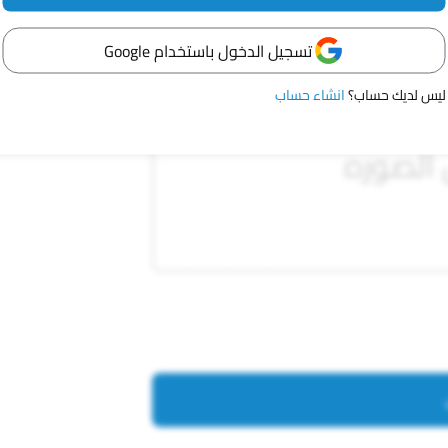
تسجيل الدخول باستخدام Google
ليس لديك حساب؟
انشاء حساب
الصوره