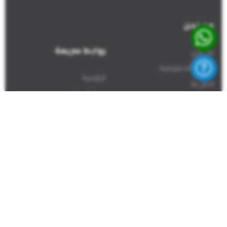
من نحن
روابط سريعة
من نحن
سياسة الخصوصية
الرئيسية
اتصل بنا
مركز المفقودين
تسجيل مفقود
الإبلاغ عن معثور عليه
اتصل بنا
+1(226)581-8661
Info@findsuri.org