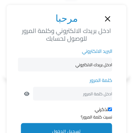
المعلومات الشخصية
مرحبا
لون الشعر
لون العين
لون البشرة
ادخل بريدك الالكتروني وكلمة المرور
N/A
N/A
N/A
للوصول لحسابك
العلامات المميزة
البريد الالكتروني
N/A
كلمة المرور
فضفضة
تذكرني
منشورات مرتبطة
نسيت كلمة المرور؟
تسجيل الدخول