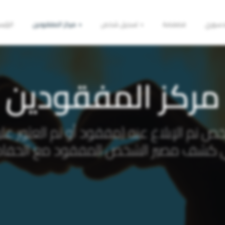
دسوري
فضفضة
تسجيل شخص
مركز المفقودين
الرئي
مركز المفقودين
م الإبلاغ عنه (مفقود أو تم العثور عليه)
 كشف مصير الشخص المفقود مع الحفاظ