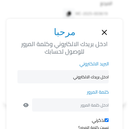
المرجع
MC-2025-003619
المعلومات الشخصية
مرحبا
ادخل بريدك الالكتروني وكلمة المرور
كان في حرستا اتجه الى مدينة عدرا
للوصول لحسابك
لون الشعر
لون العين
لون البشرة
أسود
عسلي
متوسط
البريد الالكتروني
العلامات المميزة
دقن محناه بالحنة ماءلة الى الحمرة
كلمة المرور
تذكرني
نسيت كلمة المرور؟