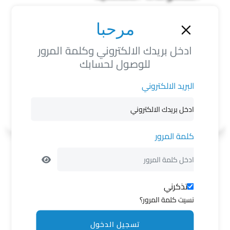
انتقل من الزاوية الى زوارة تواصل معنا مرة ثم اختفى
مرحبا
لون الشعر
لون العين
لون البشرة
ادخل بريدك الالكتروني وكلمة المرور
أسود
بني
متوسط
للوصول لحسابك
العلامات المميزة
البريد الالكتروني
N/A
كلمة المرور
فضفضة
تذكرني
منشورات مرتبطة
نسيت كلمة المرور؟
تسجيل الدخول