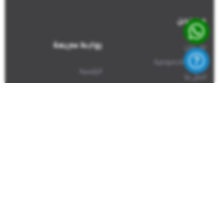
من نحن
روابط سريعة
من نحن
سياسة الخصوصية
الرئيسية
اتصل بنا
مركز المفقودين
تسجيل مفقود
الإبلاغ عن معثور عليه
اتصل بنا
+1(226)581-8661
Info@findsuri.org