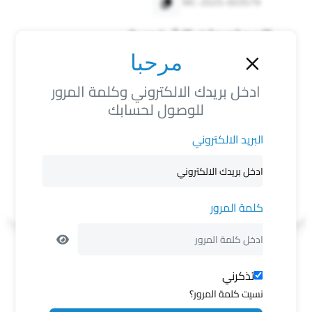
MC-2025-003579
المعلومات الشخصية
مرحبا
اخر موقع متواجد فيه ديرالزور حي الثورة
ادخل بريدك الالكتروني وكلمة المرور
لون الشعر
لون العين
لون البشرة
للوصول لحسابك
رمادي
N/A
متوسط
البريد الالكتروني
العلامات المميزة
لايوجد
كلمة المرور
تذكرني
فضفضة
نسيت كلمة المرور؟