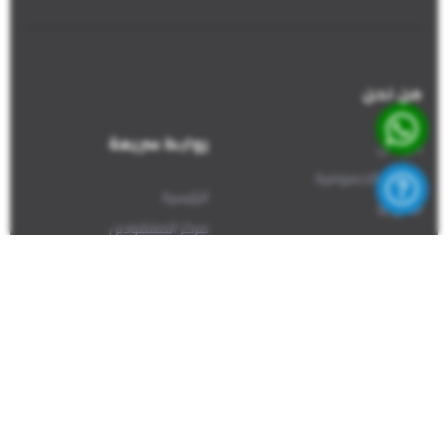
من نحن
روابط سريعة
من نحن
سياسة الخصوصية
الرئيسية
اتصل بنا
مركز المفقودين
تسجيل مفقود
الإبلاغ عن معثور عليه
اتصل بنا
+1(226)581-8661