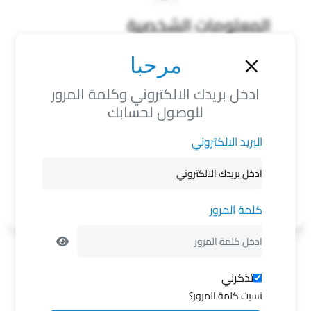
المعلومات الشخصية
مرحبا
من مكان عمله في مدينة جرمانا هو وابن خالته مطيع
الحشاش
ادخل بريدك الالكتروني وكلمة المرور
لون الشعر
لون العين
لون البشرة
للوصول لحسابك
أسود
غير معروف
متوسط
البريد الالكتروني
العلامات المميزة
لا يوجد
كلمة المرور
تذكرني
نسيت كلمة المرور؟
فضفضة