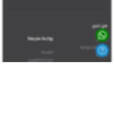
من نحن
روابط سريعة
من نحن
سياسة الخصوصية
الرئيسية
اتصل بنا
مركز المفقودين
تسجيل مفقود
الإبلاغ عن معثور عليه
اتصل بنا
+1(226)581-8661