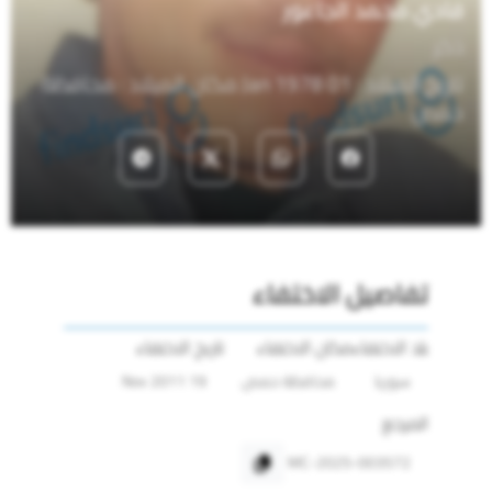
فادي محمد الجاعور
ذكر
تاريخ الميلاد : 01 Jan 1978 مكان الميلاد : محافظة
حمص
تفاصيل الاختفاء
بلد الاختفاء
مكان الاختفاء
تاريخ الاختفاء
سوريا
محافظة حمص
19 Nov 2011
المرجع
MC-2025-003572