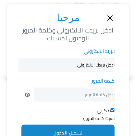
المعلومات الشخصية
مرحبا
لون الشعر
لون العين
لون البشرة
ادخل بريدك الالكتروني وكلمة المرور
N/A
N/A
N/A
للوصول لحسابك
العلامات المميزة
البريد الالكتروني
N/A
كلمة المرور
فضفضة
تذكرني
منشورات مرتبطة
نسيت كلمة المرور؟
تسجيل الدخول