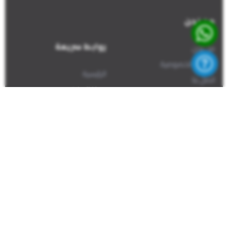
من نحن
روابط سريعة
من نحن
سياسة الخصوصية
الرئيسية
اتصل بنا
مركز المفقودين
تسجيل مفقود
الإبلاغ عن معثور عليه
اتصل بنا
+1(226)581-8661
Info@findsuri.org